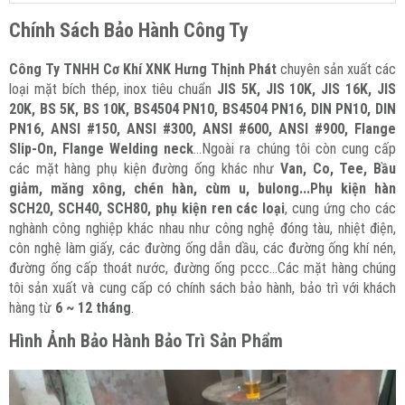
Chính Sách Bảo Hành Công Ty
Công Ty TNHH Cơ Khí XNK Hưng Thịnh Phát
chuyên sản xuất các
loại mặt bích thép, inox tiêu chuẩn
JIS 5K, JIS 10K, JIS 16K, JIS
20K, BS 5K, BS 10K, BS4504 PN10, BS4504 PN16, DIN PN10, DIN
ĐĂNG KÝ TƯ VẤN MIỄN PHÍ
PN16, ANSI #150, ANSI #300, ANSI #600, ANSI #900, Flange
Slip-On, Flange Welding neck
...Ngoài ra chúng tôi còn cung cấp
các mặt hàng phụ kiện đường ống khác như
Van, Co, Tee, Bầu
giảm, măng xông, chén hàn, cùm u, bulong...Phụ kiện hàn
SCH20, SCH40, SCH80, phụ kiện ren các loại
, cung ứng cho các
nghành công nghiệp khác nhau như công nghệ đóng tàu, nhiệt điện,
côn nghệ làm giấy, các đường ống dẫn dầu, các đường ống khí nén,
đường ống cấp thoát nước, đường ống pccc...Các mặt hàng chúng
tôi sản xuất và cung cấp có chính sách bảo hành, bảo trì với khách
hàng từ
6 ~ 12 tháng
.
Hình Ảnh Bảo Hành Bảo Trì Sản Phẩm
HOÀN THÀNH
0969392616
Đăng ký tư vấn trực tiếp 24/7: