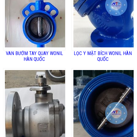
ĐĂNG KÝ TƯ VẤN MIỄN PHÍ
VAN BƯỚM TAY QUAY WONIL
LỌC Y MẶT BÍCH WONIL HÀN
HÀN QUỐC
QUỐC
HOÀN THÀNH
0969392616
Đăng ký tư vấn trực tiếp 24/7: