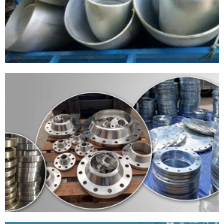
ĐĂNG KÝ TƯ VẤN MIỄN PHÍ
HƯNG THỊNH PHÁT SẢN XUẤT CUNG CẤP MẶT BÍCH VÀ PHỤ KIỆN
ĐƯỜNG ỐNG CHO LỌC HÓA DẦU LONG SƠN - BÀ RỊA - VŨNG TÀU
HOÀN THÀNH
0969392616
Đăng ký tư vấn trực tiếp 24/7:
DỰ ÁN 3