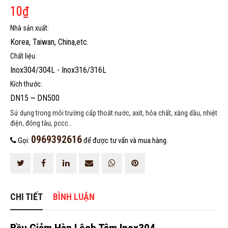
10
₫
Nhà sản xuất:
Korea, Taiwan, China,etc.
Chất liệu:
Inox304/304L - Inox316/316L
HOÀN THÀNH
Kích thước:
0969392616
Đăng ký tư vấn trực tiếp 24/7:
DN15 ~ DN500
Sử dụng trong môi trường cấp thoát nước, axit, hóa chất, xăng dầu, nhiệt
điện, đóng tàu, pccc...
0969392616
Gọi:
để được tư vấn và mua hàng.
CHI TIẾT
BÌNH LUẬN