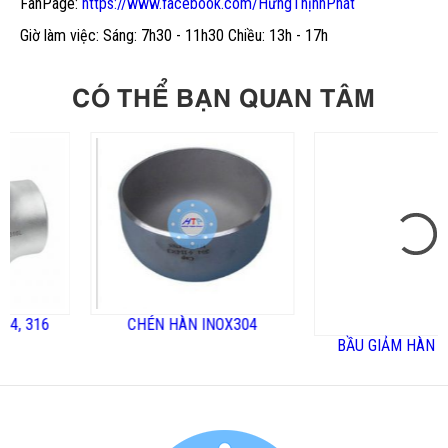
FanPage:
https://www.facebook.com/HưngThịnhPhát
Giờ làm việc: Sáng: 7h30 - 11h30 Chiều: 13h - 17h
CÓ THỂ BẠN QUAN TÂM
6
CHÉN HÀN INOX304
BẦU GIẢM HÀN INOX30