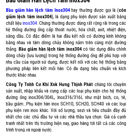
Bầu Giảm Hàn Lệch Tâm Inox304
Bầu giảm hàn lệch tâm Inox304
hay thường được gọi là (
côn
giảm lệch tâm inox304
), là dạng phụ kiện được sản xuất bằng
chất liệu
inox304
. Chúng thường được dùng rất rộng rãi trong các
hệ thống đường ống cấp thoát nước, hóa chất, axit, nhiệt điện,
xăng dầu...Có đặc điểm là hai đầu kết nối có đường kính không
bằng nhau và tâm dòng chảy không nằm trên cùng một đường
thẳng.
Bầu giảm hàn lệch tâm inox304
có tác dụng điều chỉnh
dòng chảy (lưu lượng) trong hệ thống đường ống để phù hợp với
nhu cầu của người sử dụng, được kết nối với các hệ thống bằng
phương pháp liên kết mối hàn. Có đa dạng tiêu chuẩn và kích
thước khác nhau.
Công Ty Tnhh Cơ Khí Xnk Hưng Thịnh Phát
chúng tôi chuyên
sản xuất, nhập khẩu và cung cấp các loại phụ kiện cho hệ thống
đường ống inox304/304L, Inox316/316L như mặt bích, co, tê,
bầu giảm...Phụ kiện hàn inox SCH10, SCH20, SCH40 và các loại
phụ kiện ren inox khác. Với số lượng, sezi và tiêu chuẩn đầy đủ
nhất cho các chủ đầu tư và các nhà thầu lựa chọn. Giá cả cạnh
tranh nhất trên thị trường hiện nay, giao hàng tới tất cả các công
trình trong và ngoài nước.