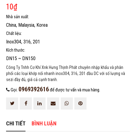
10
₫
0969392616
Đăng ký tư vấn trực tiếp 24/7:
Nhà sản xuất:
China, Malaysia, Korea
Chất liệu:
Inox304, 316, 201
Kích thước:
DN15 ~ DN150
Công Ty Tnhh Cơ Khí Xnk Hưng Thịnh Phát chuyên nhập khẩu và phân
phối các loại khớp nối nhanh inox304, 316, 201 đầu DC với số lượng và
sezi đầy đủ, giá cả cạnh tranh.
0969392616
Gọi:
để được tư vấn và mua hàng.
CHI TIẾT
BÌNH LUẬN