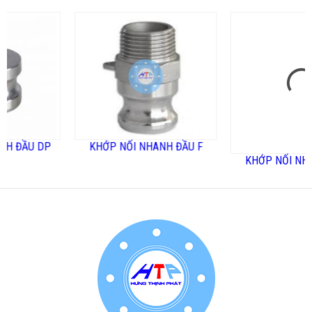
ẦU DP
KHỚP NỐI NHANH ĐẦU F
KHỚP NỐI NHANH 