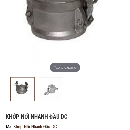
ĐĂNG KÝ TƯ VẤN MIỄN PHÍ
Tap to expand
KHỚP NỐI NHANH ĐẦU DC
Mã:
Khớp Nối Nhanh Đầu DC
HOÀN THÀNH