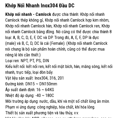
Khớp Nối Nhanh Inox304 Đầu DC
Khớp nối nhanh - Camlock
được chia thành: Khớp nối nhanh
Camlock thép không gỉ, Khớp nối nhanh Camlock hợp kim nhôm,
Khớp nối nhanh Camlock hàn, Khớp nối nhanh Camlock ren, Khớp
nối nhanh Camlock bằng đồng. Nó cũng có thể được chia thành 8
loại: A, B, C, D, E, F, DC và DP. Trong đó, A, E, F, DP là đực
(male) và B, C, D, DC là cái (Female). (Khớp nối nhanh Camlock
nói chung là bộ sản phẩm hoàn chỉnh, cũng có thể được mua
riêng lẻ khi cần thiết.)
Loại ren:
NPT, PT, PS, DIN
Kiểu kết nối:
kết nối ren, kết nối mặt bích, hàn, măng sông, kết nối
nhanh, trực tiếp, loại đòn bẩy.
Vật liệu sản xuất: Inox304, 316, 201
Đường kính:
DN15 ~ DN150mm
Áp suất danh định:
16 ~ 64KG
Nhiệt độ áp dụng:
-40 ~ 180C
Môi trường áp dụng:
nước, dầu, khí và một số chất lỏng ăn mòn.
Phạm vi ứng dụng:
công nghiệp, hóa chất, khí hóa lỏng.
Thiết bị sản xuất phương tiện và tàu thủy, v.v.