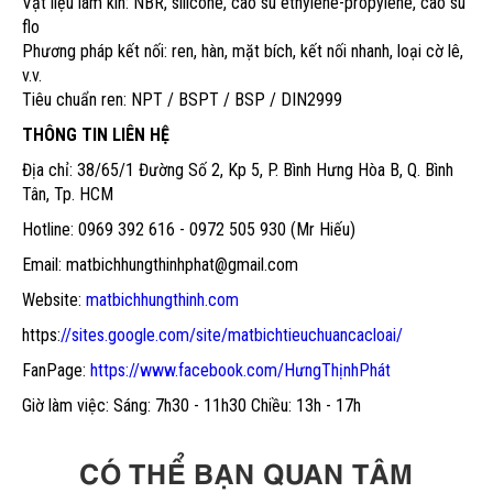
Vật liệu làm kín:
NBR, silicone, cao su ethylene-propylene, cao su
flo
Phương pháp kết nối:
ren, hàn, mặt bích, kết nối nhanh, loại cờ lê,
v.v.
Tiêu chuẩn ren:
NPT / BSPT / BSP / DIN2999
THÔNG TIN LIÊN HỆ
Địa chỉ: 38/65/1 Đường Số 2, Kp 5, P. Bình Hưng Hòa B, Q. Bình
Tân, Tp. HCM
Hotline: 0969 392 616 - 0972 505 930 (Mr Hiếu)
Email: matbichhungthinhphat@gmail.com
Website:
matbichhungthinh.com
https:
//sites.google.com/site/matbichtieuchuancacloai/
FanPage:
https://www.facebook.com/HưngThịnhPhát
Giờ làm việc: Sáng: 7h30 - 11h30 Chiều: 13h - 17h
CÓ THỂ BẠN QUAN TÂM