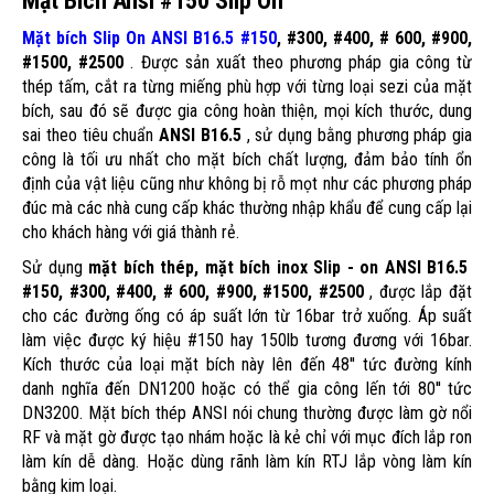
Mặt Bích Ansi #150 Slip On
Mặt bích Slip On ANSI B16.5 #150
, #300, #400, # 600, #900,
#1500, #2500
. Được sản xuất theo phương pháp gia công từ
thép tấm, cắt ra từng miếng phù hợp với từng loại sezi của mặt
bích, sau đó sẽ được gia công hoàn thiện, mọi kích thước, dung
sai theo tiêu chuẩn
ANSI B16.5
, sử dụng bằng phương pháp gia
công là tối ưu nhất cho mặt bích chất lượng, đảm bảo tính ổn
định của vật liệu cũng như không bị rỗ mọt như các phương pháp
đúc mà các nhà cung cấp khác thường nhập khẩu để cung cấp lại
cho khách hàng với giá thành rẻ.
Sử dụng
mặt bích thép, mặt bích inox Slip - on ANSI B16.5
#150, #300, #400, # 600, #900, #1500, #2500
, được lắp đặt
cho các đường ống có áp suất lớn từ 16bar trở xuống. Áp suất
làm việc được ký hiệu #150 hay 150lb tương đương với 16bar.
Kích thước của loại mặt bích này lên đến 48'' tức đường kính
danh nghĩa đến DN1200 hoặc có thể gia công lến tới 80'' tức
DN3200. Mặt bích thép ANSI nói chung thường được làm gờ nổi
RF và mặt gờ được tạo nhám hoặc là kẻ chỉ với mục đích lắp ron
làm kín dễ dàng. Hoặc dùng rãnh làm kín RTJ lắp vòng làm kín
bằng kim loại.