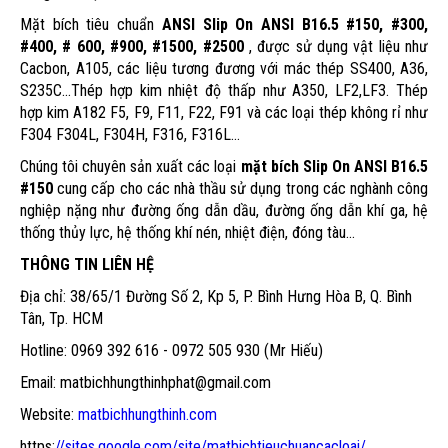
Mặt bích tiêu chuẩn
ANSI Slip On ANSI B16.5 #150, #300,
#400, # 600, #900, #1500, #2500
, được sử dụng vật liệu như
Cacbon, A105, các liệu tương đương với mác thép SS400, A36,
S235C...Thép hợp kim nhiệt độ thấp như A350, LF2,LF3. Thép
hợp kim A182 F5, F9, F11, F22, F91 và các loại thép không rỉ như
F304 F304L, F304H, F316, F316L...
Chúng tôi chuyên sản xuất các loại
mặt bích Slip On ANSI B16.5
#150
cung cấp cho các nhà thầu sử dụng trong các nghành công
nghiệp nặng như đường ống dẫn dầu, đường ống dẫn khí ga, hệ
thống thủy lực, hệ thống khí nén, nhiệt điện, đóng tàu...
THÔNG TIN LIÊN HỆ
Địa chỉ: 38/65/1 Đường Số 2, Kp 5, P. Bình Hưng Hòa B, Q. Bình
Tân, Tp. HCM
Hotline: 0969 392 616 - 0972 505 930 (Mr Hiếu)
Email: matbichhungthinhphat@gmail.com
Website:
matbichhungthinh.com
https:
//sites.google.com/site/matbichtieuchuancacloai/