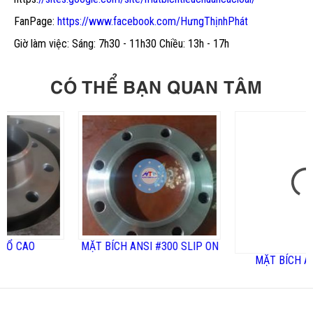
FanPage:
https://www.facebook.com/HưngThịnhPhát
Giờ làm việc: Sáng: 7h30 - 11h30 Chiều: 13h - 17h
CÓ THỂ BẠN QUAN TÂM
O
MẶT BÍCH ANSI #300 SLIP ON
MẶT BÍCH ANSI 90