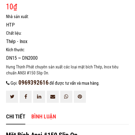
HOÀN THÀNH
10
₫
0969392616
Đăng ký tư vấn trực tiếp 24/7:
Nhà sản xuất:
HTP
Chất liệu:
Thép - Inox
Kích thước:
DN15 ~ DN2000
Hưng Thịnh Phát chuyên sản xuất các loại mặt bích Thép, Inox tiêu
chuẩn ANSI #150 Slip On.
0969392616
Gọi:
để được tư vấn và mua hàng.
CHI TIẾT
BÌNH LUẬN