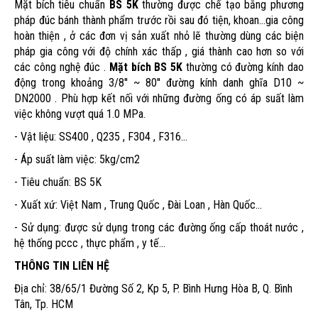
Mặt bích tiêu chuẩn
BS 5K
thường được chế tạo bằng phương
pháp đúc bánh thành phẩm trước rồi sau đó tiện, khoan...gia công
hoàn thiện , ở các đơn vị sản xuất nhỏ lẽ thường dùng các biện
pháp gia công với độ chính xác thấp , giá thành cao hơn so với
các công nghệ đúc .
Mặt bích BS 5K
thường có đường kính dao
động trong khoảng 3/8'' ~ 80'' đường kính danh ghĩa D10 ~
DN2000 . Phù hợp kết nối với những đường ống có áp suất làm
việc không vượt quá 1.0 MPa.
- Vật liệu: SS400 , Q235 , F304 , F316...
- Áp suất làm việc: 5kg/cm2
- Tiêu chuẩn: BS 5K
- Xuất xứ: Việt Nam , Trung Quốc , Đài Loan , Hàn Quốc...
- Sử dụng: được sử dụng trong các đường ống cấp thoát nước ,
hệ thống pccc , thực phẩm , y tế...
THÔNG TIN LIÊN HỆ
Địa chỉ: 38/65/1 Đường Số 2, Kp 5, P. Bình Hưng Hòa B, Q. Bình
Tân, Tp. HCM