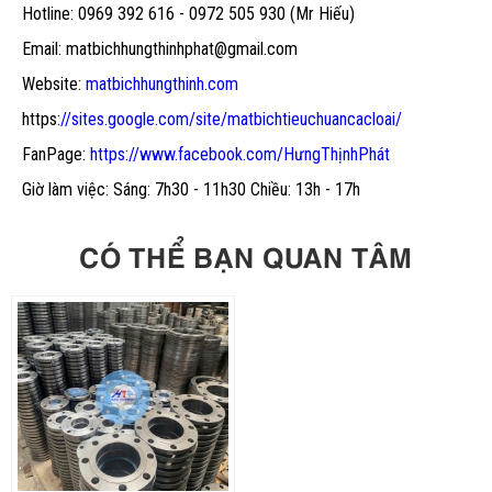
Hotline: 0969 392 616 - 0972 505 930 (Mr Hiếu)
Email: matbichhungthinhphat@gmail.com
Website:
matbichhungthinh.com
https:
//sites.google.com/site/matbichtieuchuancacloai/
FanPage:
https://www.facebook.com/HưngThịnhPhát
Giờ làm việc: Sáng: 7h30 - 11h30 Chiều: 13h - 17h
CÓ THỂ BẠN QUAN TÂM