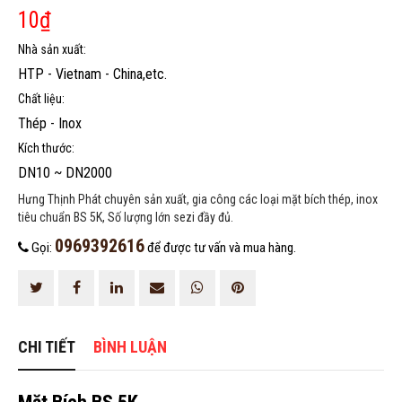
10
₫
HOÀN THÀNH
Nhà sản xuất:
0969392616
Đăng ký tư vấn trực tiếp 24/7:
HTP - Vietnam - China,etc.
Chất liệu:
Thép - Inox
Kích thước:
DN10 ~ DN2000
Hưng Thịnh Phát chuyên sản xuất, gia công các loại mặt bích thép, inox
tiêu chuẩn BS 5K, Số lượng lớn sezi đầy đủ.
0969392616
Gọi:
để được tư vấn và mua hàng.
CHI TIẾT
BÌNH LUẬN