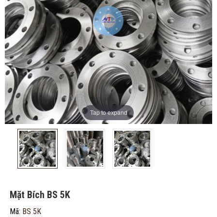
ĐĂNG KÝ TƯ VẤN MIỄN PHÍ
Tap to expand
Mặt Bích BS 5K
Mã:
BS 5K