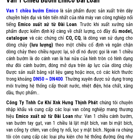
Van 1 Chiều Bướm Emico Đài Loan
Van 1 chiều bướm Emico
là sản phẩm được sản xuất trên dây
chuyền hiện đại và tiên tiến nhất của nhà máy van công nghiệp nổi
tiếng
Emico xuất xứ từ Đài Loan
. Trước khi xuất xưởng sản
phẩm được kiểm định kỹ càng về chất lượng, có đầy đủ
model,
catalogue
và các chứng chỉ
CO, CQ
, là dòng van sử dụng cho
dòng chảy
(lưu lượng)
theo một chiều cố định và ngăn chặn
dòng chảy theo chiều ngược lại, sở dĩ nó được gọi là van 1 chiều
cánh bướm là do cánh van là hai nửa của hình tròn có hình dạng
như đôi cánh bướm, đóng mở dựa trên áp lực của dòng chảy.
Được sản xuất bằng vật liệu gang hoặc inox, có các kích thước
trong khoảng
DN50 ~ DN400
.
Thường xuyên được sử dụng trong
môi trường hệ thống cấp thoát nước, nhiệt điện, hóa chất, xăng
dầu, thực phẩm...
Công Ty Tnhh Cơ Khí Xnk Hưng Thịnh Phát
chúng tôi chuyên
nhập khẩu và cung cấp các loại van công nghiệp mang thương
hiệu
Emico xuất xứ từ Đài Loan
như: Van 1 chiều cánh bướm,
van bướm tay gạt, van 1 chiều lá lật mặt bích, van bi mặt bích,
van cổng ty chìm, van cổng ty nổi, lọc y mặt bích...Ngoài ra chúng
tôi còn cung cấp các loại phụ kiện cho hệ thống đường ống như