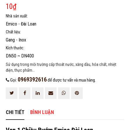
10
₫
Nhà sản xuất:
Emico - Đài Loan
Chất liệu:
Gang - Inox
HOÀN THÀNH
Kích thước:
0969392616
Đăng ký tư vấn trực tiếp 24/7:
DN50 ~ DN400
Sử dụng trong môi trường cấp thoát nước, xăng dầu, hóa chất, nhiệt
điện, thực phẩm...
0969392616
Gọi:
để được tư vấn và mua hàng.
CHI TIẾT
BÌNH LUẬN