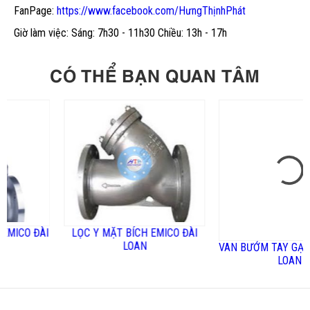
FanPage:
https://www.facebook.com/HưngThịnhPhát
Giờ làm việc: Sáng: 7h30 - 11h30 Chiều: 13h - 17h
CÓ THỂ BẠN QUAN TÂM
 ĐÀI
LỌC Y MẶT BÍCH EMICO ĐÀI
VAN BƯỚM TAY GẠT EMICO
LOAN
LOAN