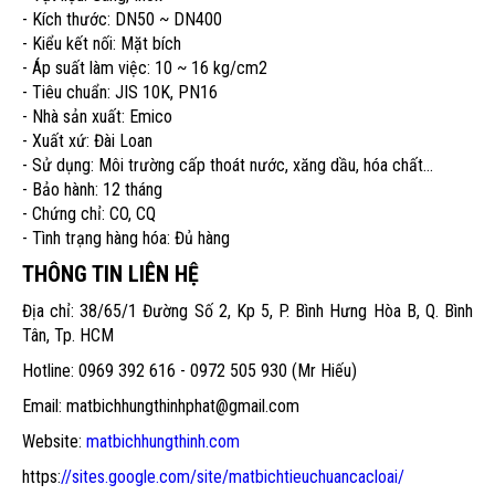
- Kích thước: DN50 ~ DN400
- Kiểu kết nối: Mặt bích
- Áp suất làm việc: 10 ~ 16 kg/cm2
- Tiêu chuẩn: JIS 10K, PN16
- Nhà sản xuất: Emico
- Xuất xứ: Đài Loan
- Sử dụng: Môi trường cấp thoát nước, xăng dầu, hóa chất...
- Bảo hành: 12 tháng
- Chứng chỉ: CO, CQ
- Tình trạng hàng hóa: Đủ hàng
THÔNG TIN LIÊN HỆ
Địa chỉ: 38/65/1 Đường Số 2, Kp 5, P. Bình Hưng Hòa B, Q. Bình
Tân, Tp. HCM
Hotline: 0969 392 616 - 0972 505 930 (Mr Hiếu)
Email: matbichhungthinhphat@gmail.com
Website:
matbichhungthinh.com
https:
//sites.google.com/site/matbichtieuchuancacloai/