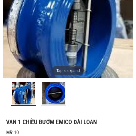
Tap to expand
ĐĂNG KÝ TƯ VẤN MIỄN PHÍ
VAN 1 CHIỀU BƯỚM EMICO ĐÀI LOAN
Mã:
10