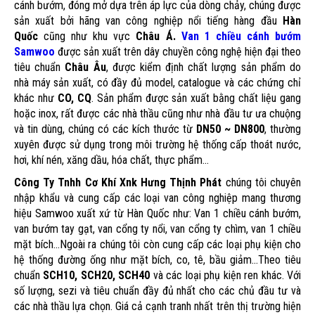
cánh bướm, đóng mở dựa trên áp lực của dòng chảy, chúng được
sản xuất bởi hãng van công nghiệp nổi tiếng hàng đầu
Hàn
Quốc
cũng như khu vực
Châu Á.
Van 1 chiều cánh bướm
Samwoo
được sản xuất trên dây chuyền công nghệ hiện đại theo
tiêu chuẩn
Châu Âu
, được kiểm định chất lượng sản phẩm do
nhà máy sản xuất, có đầy đủ model, catalogue và các chứng chỉ
khác như
CO, CQ
. Sản phẩm được sản xuất bằng chất liệu gang
hoặc inox, rất được các nhà thầu cũng như nhà đầu tư ưa chuộng
và tin dùng, chúng có các kích thước từ
DN50 ~ DN800
, thường
xuyên được sử dụng trong môi trường hệ thống cấp thoát nước,
hơi, khí nén, xăng dầu, hóa chất, thực phẩm...
Công Ty Tnhh Cơ Khí Xnk Hưng Thịnh Phát
chúng tôi chuyên
nhập khẩu và cung cấp các loại van công nghiệp mang thương
hiệu Samwoo xuất xứ từ Hàn Quốc như: Van 1 chiều cánh bướm,
van bướm tay gạt, van cổng ty nổi, van cổng ty chìm, van 1 chiều
mặt bích...Ngoài ra chúng tôi còn cung cấp các loại phụ kiện cho
hệ thống đường ống như mặt bích, co, tê, bầu giảm...Theo tiêu
chuẩn
SCH10, SCH20, SCH40
và các loại phụ kiện ren khác. Với
số lượng, sezi và tiêu chuẩn đầy đủ nhất cho các chủ đầu tư và
các nhà thầu lựa chọn. Giá cả cạnh tranh nhất trên thị trường hiện