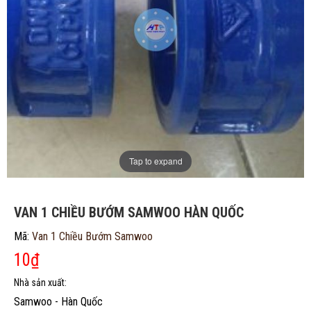
Tap to expand
VAN 1 CHIỀU BƯỚM SAMWOO HÀN QUỐC
Mã:
Van 1 Chiều Bướm Samwoo
10
₫
ĐĂNG KÝ TƯ VẤN MIỄN PHÍ
Nhà sản xuất:
Samwoo - Hàn Quốc