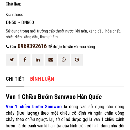
Chất liệu:
Kích thước:
DN50 ~ DN800
Sử dụng trong môi trường cấp thoát nước, khí nén, xăng dầu, hóa chất,
nhiệt điện, xăng dầu, thực phẩm...
0969392616
Gọi:
để được tư vấn và mua hàng.
HOÀN THÀNH
0969392616
Đăng ký tư vấn trực tiếp 24/7:
CHI TIẾT
BÌNH LUẬN
Van 1 Chiều Bướm Samwoo Hàn Quốc
Van 1 chiều bướm Samwoo
là dòng van sử dụng cho dòng
chảy
(lưu lượng)
theo một chiều cố định và ngăn chặn dòng
chảy theo chiều ngược lại, sở dĩ nó được gọi là van 1 chiều cánh
bướm là do cánh van là hai nửa của hình tròn có hình dạng như đôi