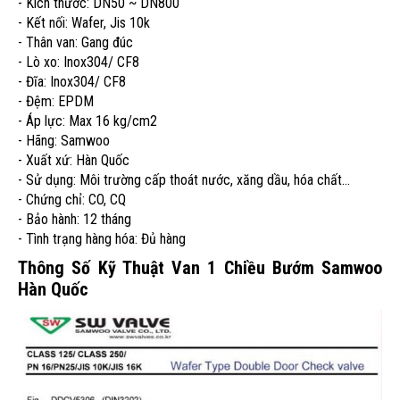
- Kích thước: DN50 ~ DN800
- Kết nối: Wafer, Jis 10k
- Thân van: Gang đúc
- Lò xo: Inox304/ CF8
- Đĩa: Inox304/ CF8
- Đệm: EPDM
- Áp lực: Max 16 kg/cm2
- Hãng: Samwoo
- Xuất xứ: Hàn Quốc
- Sử dụng: Môi trường cấp thoát nước, xăng dầu, hóa chất...
- Chứng chỉ: CO, CQ
- Bảo hành: 12 tháng
- Tình trạng hàng hóa: Đủ hàng
Thông Số Kỹ Thuật Van 1 Chiều Bướm Samwoo
Hàn Quốc