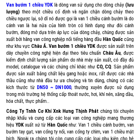
Van bướm 1 chiều YDK
là dòng van sử dụng cho dòng chảy
(lưu
lượng)
theo một chiều cố định và ngăn chặn dòng chảy theo
chiều ngược lại, sở dĩ nó được gọi là van 1 chiều cánh bướm là do
cánh van là hai nửa của hình tròn có hình dạng như đôi cánh
bướm, đóng mở dựa trên áp lực của dòng chảy, chúng được sản
xuất bởi hãng van công nghiệp nổi tiếng hàng đầu
Hàn Quốc
cũng
như khu vực
Châu Á. Van bướm 1 chiều YDK
được sản xuất trên
dây chuyền công nghệ hiện đại theo tiêu chuẩn
Châu Âu
, được
kiểm định chất lượng sản phẩm do nhà máy sản xuất, có đầy đủ
model, catalogue và các chứng chỉ khác như
CO, CQ
. Sản phẩm
được sản xuất bằng chất liệu gang hoặc inox, rất được các nhà
thầu cũng như nhà đầu tư ưa chuộng và tin dùng, chúng có các
kích thước từ
DN50 ~ DN1000
, thường xuyên được sử dụng
trong môi trường hệ thống cấp thoát nước, hơi, khí nén, xăng dầu,
hóa chất, thực phẩm...
Công Ty Tnhh Cơ Khí Xnk Hưng Thịnh Phát
chúng tôi chuyên
nhập khẩu và cung cấp các loại van công nghiệp mang thương
hiệu
YDK
xuất xứ từ
Hàn Quốc
như: Van 1 chiều cánh bướm, van
bướm tay gạt, van cổng ty nổi, van cổng ty chìm, van 1 chiều mặt
bích...Ngoài ra chúng tôi còn cung cấp các loại phụ kiện cho hệ