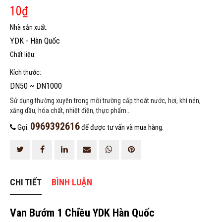
10
₫
Nhà sản xuất:
YDK - Hàn Quốc
Chất liệu:
Kích thước:
DN50 ~ DN1000
Sử dụng thường xuyên trong môi trường cấp thoát nước, hơi, khí nén,
HOÀN THÀNH
xăng dầu, hóa chất, nhiệt điện, thực phẩm...
0969392616
Đăng ký tư vấn trực tiếp 24/7:
0969392616
Gọi:
để được tư vấn và mua hàng.
CHI TIẾT
BÌNH LUẬN
Van Bướm 1 Chiều YDK Hàn Quốc