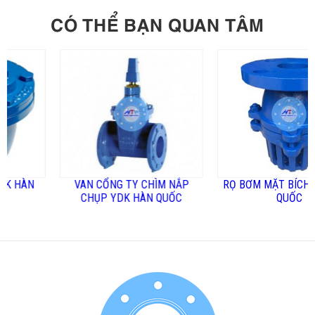
CÓ THỂ BẠN QUAN TÂM
N
VAN CỔNG TY CHÌM NẮP
RỌ BƠM MẶT BÍCH YDK H
CHỤP YDK HÀN QUỐC
QUỐC