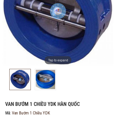
Tap to expand
ĐĂNG KÝ TƯ VẤN MIỄN PHÍ
VAN BƯỚM 1 CHIỀU YDK HÀN QUỐC
Mã:
Van Bướm 1 Chiều YDK