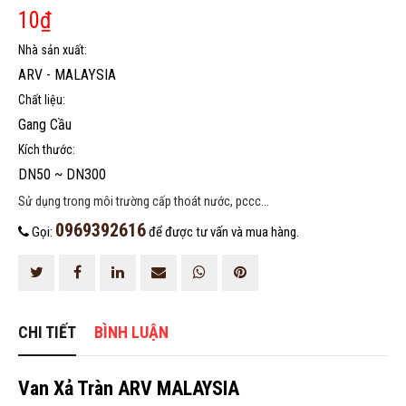
10
₫
Nhà sản xuất:
ARV - MALAYSIA
Chất liệu:
Gang Cầu
HOÀN THÀNH
Kích thước:
0969392616
Đăng ký tư vấn trực tiếp 24/7:
DN50 ~ DN300
Sử dụng trong môi trường cấp thoát nước, pccc...
0969392616
Gọi:
để được tư vấn và mua hàng.
CHI TIẾT
BÌNH LUẬN
Van Xả Tràn ARV MALAYSIA