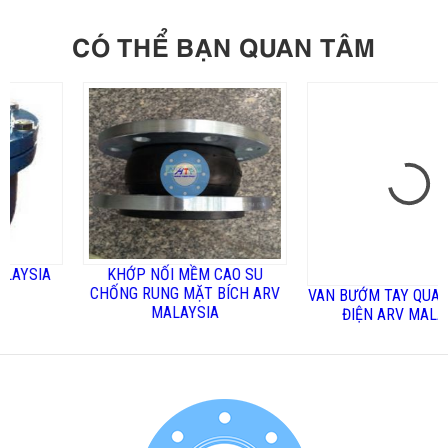
CÓ THỂ BẠN QUAN TÂM
IA
KHỚP NỐI MỀM CAO SU
VAN BƯỚM TAY QUAY TÍN H
CHỐNG RUNG MẶT BÍCH ARV
ĐIỆN ARV MALAYSIA
MALAYSIA