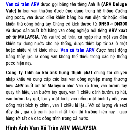
Van xả tràn ARV
được gọi bằng tên tiếng Anh là
(ARV Deluge
Vale)
là loại van thường được ứng dụng trong hệ thống đường
ống pccc, van được điều khiển bằng bộ van điện từ hoặc điều
khiển thủ công bằng tay. Chúng có kích thước từ
DN50 ~ DN300
và được sản xuất bởi hãng van công nghiệp nổi tiếng
ARV xuất
xứ từ MALAYSIA
. Với vai trò xả tràn, xả ngập như một van điều
khiển tự động nước cho hệ thống, được thiết lập từ xa ở một
hoặc nhiều vị trí khác nhau.
Van xả tràn ARV
được hoạt động
bằng thủy lực, là dòng van không thể thiếu trong các hệ thống
pccc hiện nay.
Công ty tnhh cơ khí xnk hưng thịnh phát
chúng tôi chuyên
nhập khẩu và cung cấp các loại van công nghiệp mang thương
hiệu
ARV
xuất xứ từ
Malaysia
như: Van xả tràn, van bướm tay
quay tín hiệu, van bướm tay quay, van 1 chiều cánh bướm, rọ hút,
van bướm tay gạt, lọc y mặt bích, van cổng mặt bích ty nổi , van
cổng mặt bích ty chìm , van 1 chiều lá lật... Với số lượng và sezi
đầy đủ , giá cả cạnh tranh nhất trên thị trường hiện nay , giao
hàng tới tất cả các công trình trong cả nước.
Hình Ảnh Van Xả Tràn ARV MALAYSIA