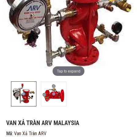
Tap to expand
ĐĂNG KÝ TƯ VẤN MIỄN PHÍ
VAN XẢ TRÀN ARV MALAYSIA
Mã:
Van Xả Tràn ARV