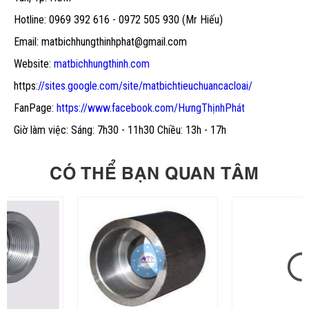
Hotline: 0969 392 616 - 0972 505 930 (Mr Hiếu)
Email: matbichhungthinhphat@gmail.com
Website:
matbichhungthinh.com
https:
//sites.google.com/site/matbichtieuchuancacloai/
FanPage:
https://www.facebook.com/HưngThịnhPhát
Giờ làm việc: Sáng: 7h30 - 11h30 Chiều: 13h - 17h
CÓ THỂ BẠN QUAN TÂM