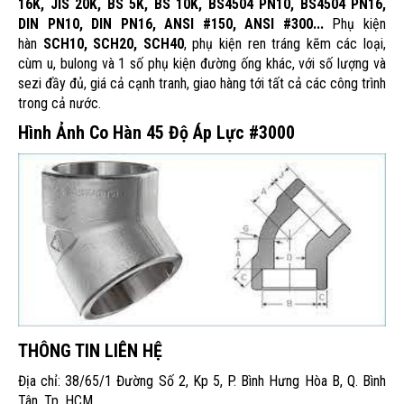
16K, JIS 20K, BS 5K, BS 10K, BS4504 PN10, BS4504 PN16,
DIN PN10, DIN PN16, ANSI #150, ANSI #300...
Phụ kiện
hàn
SCH10, SCH20, SCH40
, phụ kiện ren tráng kẽm các loại,
cùm u, bulong và 1 số phụ kiện đường ống khác, với số lượng và
sezi đầy đủ, giá cả cạnh tranh, giao hàng tới tất cả các công trình
trong cả nước.
Hình Ảnh Co Hàn 45 Độ Áp Lực #3000
THÔNG TIN LIÊN HỆ
Địa chỉ: 38/65/1 Đường Số 2, Kp 5, P. Bình Hưng Hòa B, Q. Bình
Tân, Tp. HCM