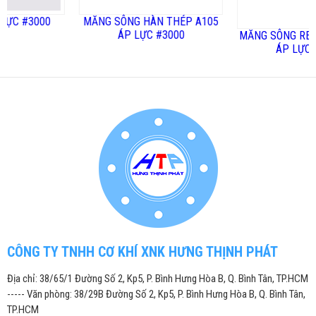
#3000
MĂNG SÔNG HÀN THÉP A105
ÁP LỰC #3000
MĂNG SÔNG REN TRO
ÁP LỰC #3000
CÔNG TY TNHH CƠ KHÍ XNK HƯNG THỊNH PHÁT
Địa chỉ: 38/65/1 Đường Số 2, Kp5, P. Bình Hưng Hòa B, Q. Bình Tân, TP.HCM
----- Văn phòng: 38/29B Đường Số 2, Kp5, P. Bình Hưng Hòa B, Q. Bình Tân,
TP.HCM