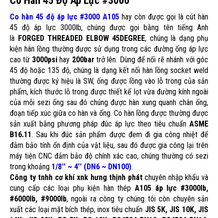
Co Hàn 45 Độ Áp Lực #3000
Co hàn 45 độ áp lực #3000 A105
hay còn được gọi là cút hàn
45 độ áp lực 3000lb, chúng được gọi bằng tên tiếng Anh
là
FORGED THREADED ELBOW 45DEGREE
, chúng là dạng phụ
kiện hàn lồng thường được sử dụng trong các đường ống áp lực
cao từ
3000psi
hay
200bar
trở lên. Dùng để nối rẽ nhánh với góc
45 độ hoặc 135 độ, chúng là dạng kết nối hàn lồng socket weld
thường được ký hiệu là SW, ống được lồng vào lỗ trong của sản
phẩm, kích thước lỗ trong được thiết kế lọt vừa đường kính ngoài
của mỗi sezi ống sau đó chúng được hàn xung quanh chân ống,
đoạn tiếp xúc giữa co hàn và ống. Co hàn lồng được thường được
sản xuất bằng phương pháp đúc áp lực theo tiêu chuẩn
ASME
B16.11
. Sau khi đúc sản phẩm được đem đi gia công nhiệt để
đảm bảo tính ổn định của vật liệu, sau đó được gia công lại trên
máy tiện CNC đảm bảo độ chính xác cao, chúng thường có sezi
trong khoảng
1/8'' ~ 4'' (DN6 ~ DN100)
.
Công ty tnhh cơ khí xnk hưng thịnh phát
chuyên nhập khẩu và
cung cấp các loại phụ kiện hàn thép
A105 áp lực #3000lb,
#6000lb, #9000lb
, ngoài ra công ty chúng tôi còn chuyên sản
xuất các loại mặt bích thép, inox tiêu chuẩn
JIS 5K, JIS 10K, JIS