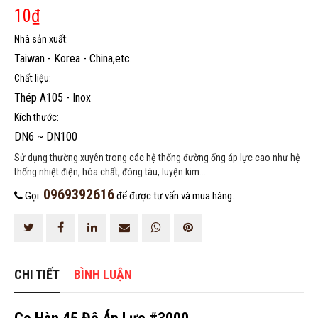
10
₫
HOÀN THÀNH
Nhà sản xuất:
0969392616
Đăng ký tư vấn trực tiếp 24/7:
Taiwan - Korea - China,etc.
Chất liệu:
Thép A105 - Inox
Kích thước:
DN6 ~ DN100
Sử dụng thường xuyên trong các hệ thống đường ống áp lực cao như hệ
thống nhiệt điện, hóa chất, đóng tàu, luyện kim...
0969392616
Gọi:
để được tư vấn và mua hàng.
CHI TIẾT
BÌNH LUẬN