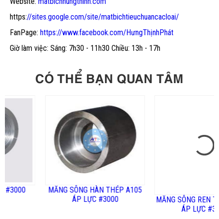
Website:
matbichhungthinh.com
https:
//sites.google.com/site/matbichtieuchuancacloai/
FanPage:
https://www.facebook.com/HưngThịnhPhát
Giờ làm việc: Sáng: 7h30 - 11h30 Chiều: 13h - 17h
CÓ THỂ BẠN QUAN TÂM
0
MĂNG SÔNG HÀN THÉP A105
MĂNG SÔNG REN TRONG A
ÁP LỰC #3000
ÁP LỰC #3000