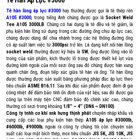
Tê Hàn Áp Lực #3000
Tê hàn lồng áp lực #3000
hay thường được gọi là tê thép rèn
A105 #3000
, trong tiếng Anh chúng được gọi là
Socket Weld
Tee A105 3000LB
. Chúng có hai dạng là tê đều và tê giảm, là
phụ kiện hàn lồng sử dụng trong các đường ống chịu áp lực cao,
chúng được dùng để chia nhánh trong các hệ thống đường ống
có áp suất làm việc từ
3000psi
trở lên. Là dạng kết nối hàn lồng
socket weld
thường được ký hiệu là
SW
, ống được lồng vào lỗ
trong của sản phẩm, kích thước lỗ trong được thiết kế lọt vừa
đường kính ngoài của mỗi sezi ống sau đó chúng được hàn xung
quanh chân ống, đoạn tiếp xúc giữa tê hàn và ống. Tê hàn lồng
được thường được sản xuất bằng phương pháp đúc áp lực theo
tiêu chuẩn
ASME B16.11
. Sau khi đúc sản phẩm được đem đi gia
công nhiệt để đảm bảo tính ổn định của vật liệu, sau đó được gia
công lại trên máy tiện CNC đảm bảo độ chính xác cao, chúng
thường có sezi trong khoảng
1/8'' ~ 4'' (DN6 ~ DN100)
.
Công ty tnhh cơ khí xnk hưng thịnh phát
chuyên nhập khẩu và
cung cấp các loại phụ kiện hàn thép
A105 áp lực #3000lb,
#6000lb, #9000lb
, ngoài ra công ty chúng tôi còn chuyên sản
xuất các loại mặt bích thép, inox tiêu chuẩn
JIS 5K, JIS 10K, JIS