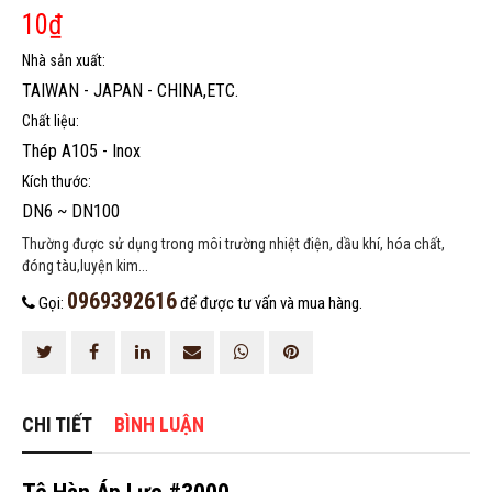
10
₫
Nhà sản xuất:
TAIWAN - JAPAN - CHINA,ETC.
Chất liệu:
Thép A105 - Inox
HOÀN THÀNH
Kích thước:
DN6 ~ DN100
0969392616
Đăng ký tư vấn trực tiếp 24/7:
Thường được sử dụng trong môi trường nhiệt điện, dầu khí, hóa chất,
đóng tàu,luyện kim...
0969392616
Gọi:
để được tư vấn và mua hàng.
CHI TIẾT
BÌNH LUẬN