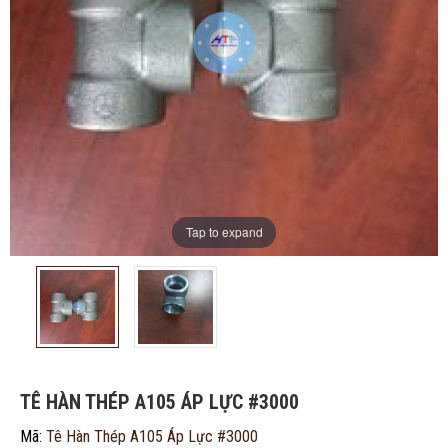
Tap to expand
ĐĂNG KÝ TƯ VẤN MIỄN PHÍ
TÊ HÀN THÉP A105 ÁP LỰC #3000
Mã:
Tê Hàn Thép A105 Áp Lực #3000