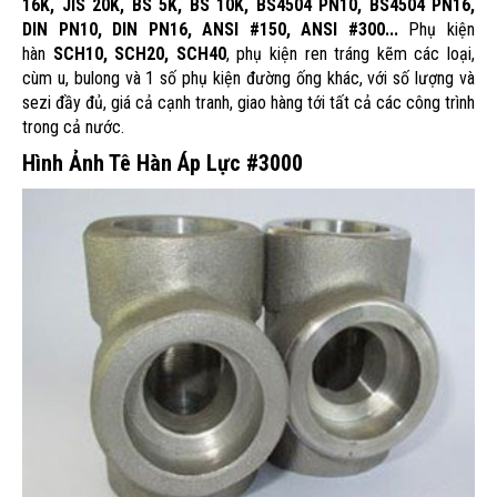
16K, JIS 20K, BS 5K, BS 10K, BS4504 PN10, BS4504 PN16,
DIN PN10, DIN PN16, ANSI #150, ANSI #300...
Phụ kiện
hàn
SCH10, SCH20, SCH40
, phụ kiện ren tráng kẽm các loại,
cùm u, bulong và 1 số phụ kiện đường ống khác, với số lượng và
sezi đầy đủ, giá cả cạnh tranh, giao hàng tới tất cả các công trình
trong cả nước.
Hình Ảnh Tê Hàn Áp Lực #3000