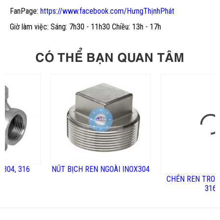
FanPage:
https://www.facebook.com/HưngThịnhPhát
Giờ làm việc: Sáng: 7h30 - 11h30 Chiều: 13h - 17h
CÓ THỂ BẠN QUAN TÂM
316
NÚT BỊCH REN NGOÀI INOX304
CHÉN REN TRONG INOX
316