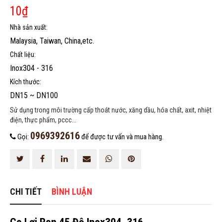
10
₫
Nhà sản xuất:
Malaysia, Taiwan, China,etc.
HOÀN THÀNH
Chất liệu:
0969392616
Đăng ký tư vấn trực tiếp 24/7:
Inox304 - 316
Kích thước:
DN15 ~ DN100
Sử dụng trong môi trường cấp thoát nước, xăng dầu, hóa chất, axit, nhiệt
điện, thực phẩm, pccc...
0969392616
Gọi:
để được tư vấn và mua hàng.
CHI TIẾT
BÌNH LUẬN