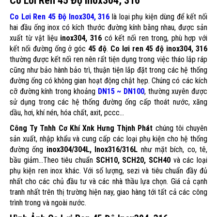
Co Lơi Ren 45 Độ Inox304, 316
Co Lơi Ren 45 Độ Inox304, 316
là loại phụ kiện dùng để kết nối
hai đầu ống inox có kích thước đường kính bằng nhau, được sản
xuất từ vật liệu
inox304, 316
có kết nối ren trong, phù hợp với
kết nối đường ống ở góc
45 độ
.
Co lơi ren 45 độ inox304, 316
thường được kết nối ren nên rất tiện dụng trong việc tháo lắp ráp
cũng như bảo hành bảo trì, thuận tiện lắp đặt trong các hệ thống
đường ống có không gian hoạt động chật hẹp. Chúng có các kích
cỡ đường kính trong khoảng
DN15 ~ DN100
, thường xuyên được
sử dụng trong các hệ thống đường ống cấp thoát nước, xăng
dầu, hơi, khí nén, hóa chất, axit, pccc...
Công Ty Tnhh Cơ Khí Xnk Hưng Thịnh Phát
chúng tôi chuyên
sản xuất, nhập khẩu và cung cấp các loại phụ kiện cho hệ thống
đường ống
inox304/304L, Inox316/316L
như mặt bích, co, tê,
bầu giảm...Theo tiêu chuẩn
SCH10, SCH20, SCH40
và các loại
phụ kiện ren inox khác. Với số lượng, sezi và tiêu chuẩn đầy đủ
nhất cho các chủ đầu tư và các nhà thầu lựa chọn. Giá cả cạnh
tranh nhất trên thị trường hiện nay, giao hàng tới tất cả các công
trình trong và ngoài nước.