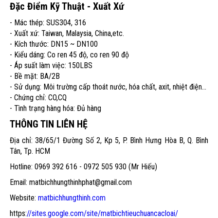
Đặc Điểm Kỹ Thuật - Xuất Xứ
- Mác thép: SUS304, 316
- Xuất xứ: Taiwan, Malaysia, China,etc.
- Kích thước: DN15 ~ DN100
- Kiểu dáng: Co ren 45 độ, co ren 90 độ
- Áp suất làm việc: 150LBS
- Bề mặt: BA/2B
- Sử dụng: Môi trường cấp thoát nước, hóa chất, axit, nhiệt điện...
- Chứng chỉ: CO,CQ
- Tình trạng hàng hóa: Đủ hàng
THÔNG TIN LIÊN HỆ
Địa chỉ: 38/65/1 Đường Số 2, Kp 5, P. Bình Hưng Hòa B, Q. Bình
Tân, Tp. HCM
Hotline: 0969 392 616 - 0972 505 930 (Mr Hiếu)
Email: matbichhungthinhphat@gmail.com
Website:
matbichhungthinh.com
https:
//sites.google.com/site/matbichtieuchuancacloai/