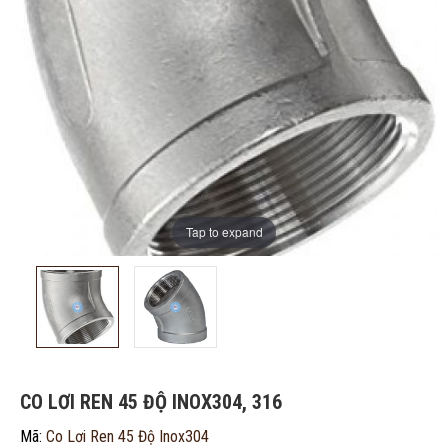
Tap to expand
ĐĂNG KÝ TƯ VẤN MIỄN PHÍ
CO LƠI REN 45 ĐỘ INOX304, 316
Mã:
Co Lơi Ren 45 Độ Inox304