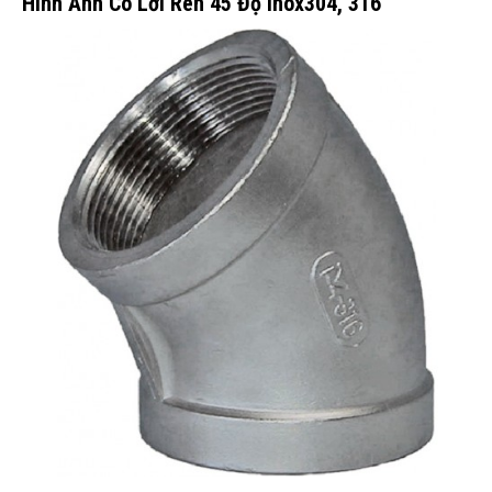
Hình Ảnh Co Lơi Ren 45 Độ Inox304, 316