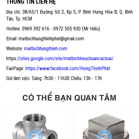
THÔNG TIN LIÊN HỆ
Địa chỉ: 38/65/1 Đường Số 2, Kp 5, P. Bình Hưng Hòa B, Q. Bình
Tân, Tp. HCM
Hotline: 0969 392 616 - 0972 505 930 (Mr Hiếu)
Email: matbichhungthinhphat@gmail.com
Website:
matbichhungthinh.com
https:
//sites.google.com/site/matbichtieuchuancacloai/
FanPage:
https://www.facebook.com/HưngThịnhPhát
Giờ làm việc: Sáng: 7h30 - 11h30 Chiều: 13h - 17h
CÓ THỂ BẠN QUAN TÂM