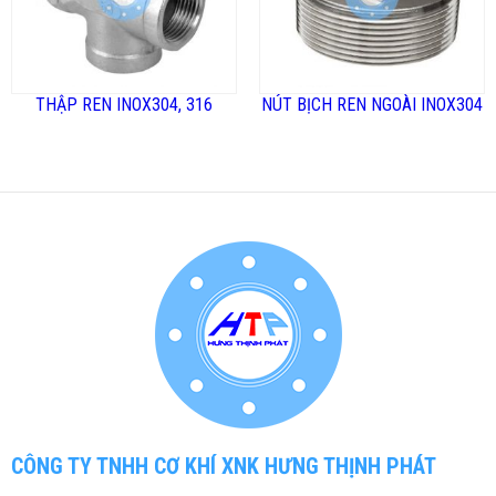
THẬP REN INOX304, 316
NÚT BỊCH REN NGOÀI INOX304
CÔNG TY TNHH CƠ KHÍ XNK HƯNG THỊNH PHÁT