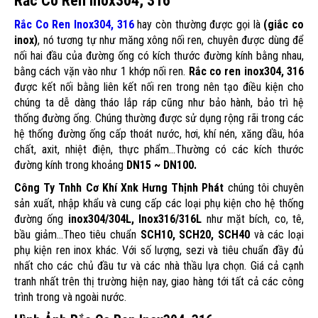
Rắc Co Ren Inox304, 316
Rắc Co Ren Inox304, 316
hay còn thường được gọi là
(giắc co
inox)
, nó tương tự như măng xông nối ren, chuyên được dùng để
nối hai đầu của đường ống có kích thước đường kính bằng nhau,
bằng cách vặn vào như 1 khớp nối ren.
Rắc co ren inox304, 316
được kết nối bằng liên kết nối ren trong nên tạo điều kiện cho
chúng ta dễ dàng tháo lắp ráp cũng như bảo hành, bảo trì hệ
thống đường ống. Chúng thường được sử dụng rộng rãi trong các
hệ thống đường ống cấp thoát nước, hơi, khí nén, xăng dầu, hóa
chất, axit, nhiệt điện, thực phẩm...Thường có các kích thước
đường kính trong khoảng
DN15 ~ DN100.
Công Ty Tnhh Cơ Khí Xnk Hưng Thịnh Phát
chúng tôi chuyên
sản xuất, nhập khẩu và cung cấp các loại phụ kiện cho hệ thống
đường ống
inox304/304L, Inox316/316L
như mặt bích, co, tê,
bầu giảm...Theo tiêu chuẩn
SCH10, SCH20, SCH40
và các loại
phụ kiện ren inox khác. Với số lượng, sezi và tiêu chuẩn đầy đủ
nhất cho các chủ đầu tư và các nhà thầu lựa chọn. Giá cả cạnh
tranh nhất trên thị trường hiện nay, giao hàng tới tất cả các công
trình trong và ngoài nước.