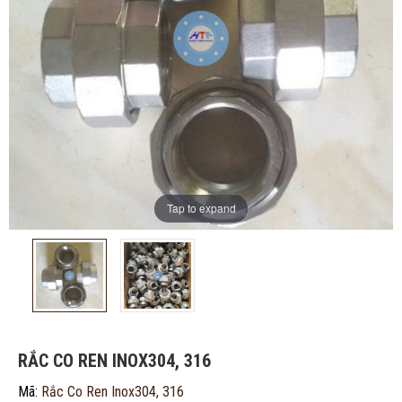
Tap to expand
ĐĂNG KÝ TƯ VẤN MIỄN PHÍ
RẮC CO REN INOX304, 316
Mã:
Rắc Co Ren Inox304, 316