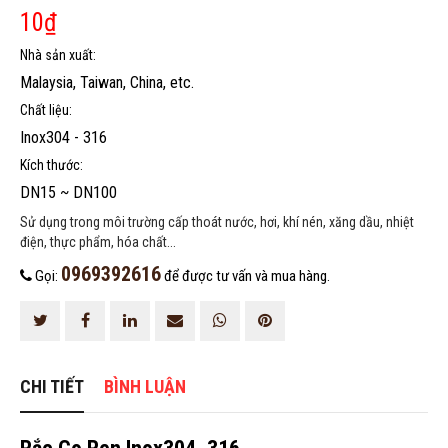
10
₫
Nhà sản xuất:
Malaysia, Taiwan, China, etc.
Chất liệu:
Inox304 - 316
Kích thước:
HOÀN THÀNH
DN15 ~ DN100
0969392616
Đăng ký tư vấn trực tiếp 24/7:
Sử dụng trong môi trường cấp thoát nước, hơi, khí nén, xăng dầu, nhiệt
điện, thực phẩm, hóa chất...
0969392616
Gọi:
để được tư vấn và mua hàng.
CHI TIẾT
BÌNH LUẬN