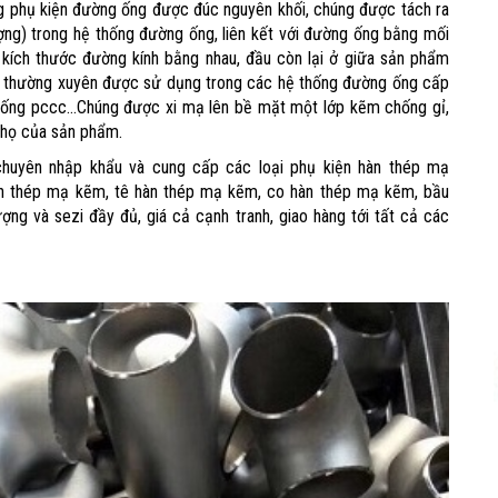
g phụ kiện đường ống được đúc nguyên khối, chúng được tách ra
ợng) trong hệ thống đường ống, liên kết với đường ống bằng mối
kích thước đường kính bằng nhau, đầu còn lại ở giữa sản phẩm
ó thường xuyên được sử dụng trong các hệ thống đường ống cấp
 thống pccc...Chúng được xi mạ lên bề mặt một lớp kẽm chống gỉ,
thọ của sản phẩm.
HOÀN THÀNH
huyên nhập khẩu và cung cấp các loại phụ kiện hàn thép mạ
0969392616
Đăng ký tư vấn trực tiếp 24/7:
n thép mạ kẽm, tê hàn thép mạ kẽm, co hàn thép mạ kẽm, bầu
ng và sezi đầy đủ, giá cả cạnh tranh, giao hàng tới tất cả các