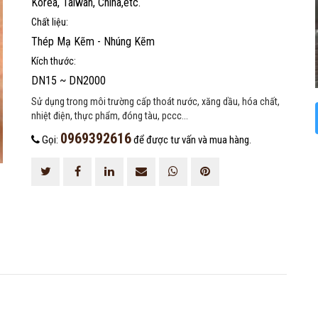
Korea, Taiwan, China,etc.
Chất liệu:
Thép Mạ Kẽm - Nhúng Kẽm
Kích thước:
DN15 ~ DN2000
Sử dụng trong môi trường cấp thoát nước, xăng dầu, hóa chất,
nhiệt điện, thực phẩm, đóng tàu, pccc...
0969392616
Gọi:
để được tư vấn và mua hàng.
ĐĂNG KÝ TƯ VẤN MIỄN PHÍ