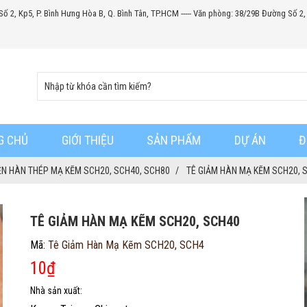
Số 2, Kp5, P. Bình Hưng Hòa B, Q. Bình Tân, TP.HCM ----- Văn phòng: 38/29B Đường Số 2,
G CHỦ
GIỚI THIỆU
SẢN PHẨM
DỰ ÁN
Đ
ỆN HÀN THÉP MẠ KẼM SCH20, SCH40, SCH80
TÊ GIẢM HÀN MẠ KẼM SCH20, 
TÊ GIẢM HÀN MẠ KẼM SCH20, SCH40
Mã:
Tê Giảm Hàn Mạ Kẽm SCH20, SCH4
10
₫
Nhà sản xuất: