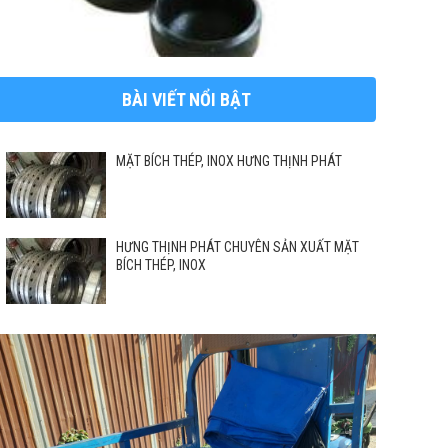
BÀI VIẾT NỔI BẬT
MẶT BÍCH THÉP, INOX HƯNG THỊNH PHÁT
HƯNG THỊNH PHÁT CHUYÊN SẢN XUẤT MẶT
BÍCH THÉP, INOX