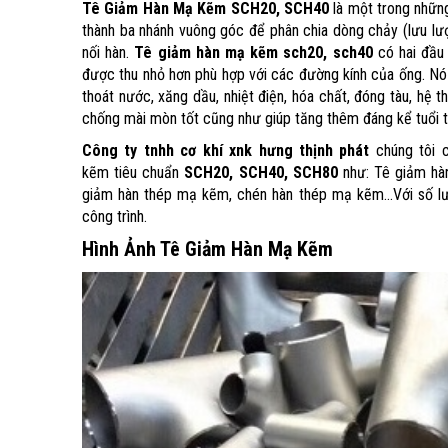
Tê Giảm Hàn Mạ Kẽm SCH20, SCH40
là một trong nhữn
thành ba nhánh vuông góc để phân chia dòng chảy (lưu lư
nối hàn.
Tê giảm hàn mạ kẽm sch20, sch40
có hai đầu 
được thu nhỏ hơn phù hợp với các đường kính của ống. N
thoát nước, xăng dầu, nhiệt điện, hóa chất, đóng tàu, hệ
chống mài mòn tốt cũng như giúp tăng thêm đáng kể tuổi 
Công ty tnhh cơ khí xnk hưng thịnh phát
chúng tôi c
kẽm tiêu chuẩn
SCH20, SCH40, SCH80
như: Tê giảm hà
giảm hàn thép mạ kẽm, chén hàn thép mạ kẽm...Với số lượ
công trình.
Hình Ảnh Tê Giảm Hàn Mạ Kẽm