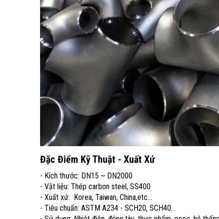
Đặc Điểm Kỹ Thuật - Xuất Xứ
- Kích thước: DN15 ~ DN2000
- Vật liệu: Thép carbon steel, SS400
- Xuất xứ: Korea, Taiwan, China,etc...
- Tiêu chuẩn: ASTM A234 - SCH20, SCH40...
- Sử dụng: Nhiệt điện, đóng tàu, thực phẩm, pccc, hệ thốn