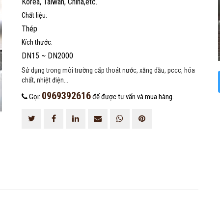
Korea, Taiwan, China,etc.
Chất liệu:
Thép
Kích thước:
DN15 ~ DN2000
Sử dụng trong môi trường cấp thoát nước, xăng dầu, pccc, hóa
chất, nhiệt điện...
0969392616
Gọi:
để được tư vấn và mua hàng.
ĐĂNG KÝ TƯ VẤN MIỄN PHÍ