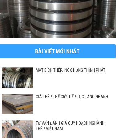
BÀI VIẾT MỚI NHẤT
MẶT BÍCH THÉP, INOX HƯNG THỊNH PHÁT
GIÁ THÉP THẾ GIỚI TIẾP TỤC TĂNG NHANH
TƯ VẤN ĐÁNH GIÁ QUY HOẠCH NGHÀNH
THÉP VIỆT NAM