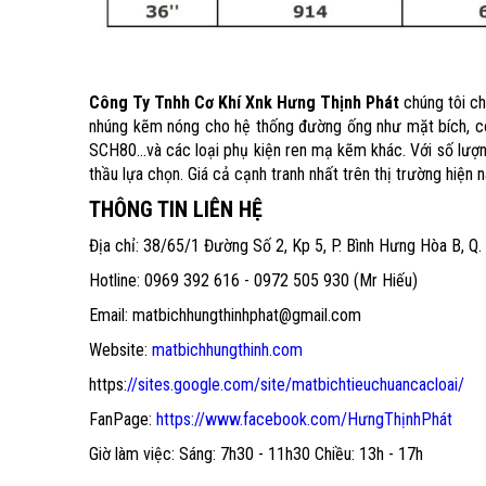
Công Ty Tnhh Cơ Khí Xnk Hưng Thịnh Phát
chúng tôi ch
nhúng kẽm nóng cho hệ thống đường ống như mặt bích, co
SCH80...và các loại phụ kiện ren mạ kẽm khác. Với số lượn
thầu lựa chọn. Giá cả cạnh tranh nhất trên thị trường hiện n
THÔNG TIN LIÊN HỆ
Địa chỉ: 38/65/1 Đường Số 2, Kp 5, P. Bình Hưng Hòa B, Q.
Hotline: 0969 392 616 - 0972 505 930 (Mr Hiếu)
Email: matbichhungthinhphat@gmail.com
Website:
matbichhungthinh.com
https:
//sites.google.com/site/matbichtieuchuancacloai/
FanPage:
https://www.facebook.com/HưngThịnhPhát
Giờ làm việc: Sáng: 7h30 - 11h30 Chiều: 13h - 17h