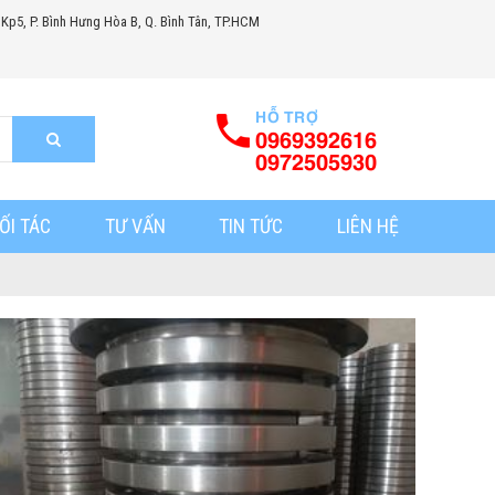
 Kp5, P. Bình Hưng Hòa B, Q. Bình Tân, TP.HCM
HỖ TRỢ
0969392616
0972505930
ỐI TÁC
TƯ VẤN
TIN TỨC
LIÊN HỆ