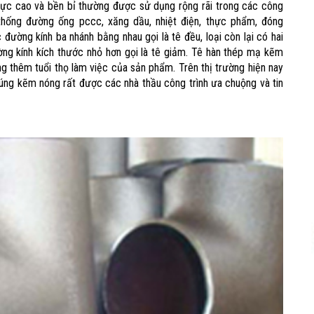
ực cao và bền bỉ thường được sử dụng rộng rãi trong các công
 thống đường ống pccc, xăng dầu, nhiệt điện, thực phẩm, đóng
c đường kính ba nhánh bằng nhau gọi là tê đều, loại còn lại có hai
ng kính kích thước nhỏ hơn gọi là tê giảm. Tê hàn thép mạ kẽm
 thêm tuổi thọ làm việc của sản phẩm. Trên thị trường hiện nay
ng kẽm nóng rất được các nhà thầu công trình ưa chuộng và tin
HOÀN THÀNH
0969392616
Đăng ký tư vấn trực tiếp 24/7: