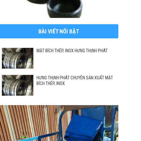
BÀI VIẾT NỔI BẬT
MẶT BÍCH THÉP, INOX HƯNG THỊNH PHÁT
HƯNG THỊNH PHÁT CHUYÊN SẢN XUẤT MẶT
BÍCH THÉP, INOX