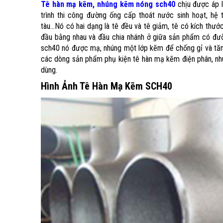
Tê hàn mạ kẽm, nhúng kẽm nóng sch40
chịu được áp l
trình thi công đường ống cấp thoát nước sinh hoạt, hệ
tàu...Nó có hai dạng là tê đều và tê giảm, tê có kích thướ
đầu bằng nhau và đầu chia nhánh ở giữa sản phẩm có đườ
sch40 nó được mạ, nhúng một lớp kẽm để chống gỉ và tăng
các dòng sản phẩm phụ kiện tê hàn mạ kẽm điện phân, nhú
dùng.
Hình Ảnh Tê Hàn Mạ Kẽm SCH40