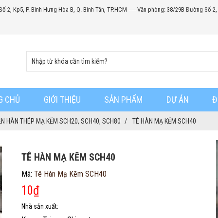
Số 2, Kp5, P. Bình Hưng Hòa B, Q. Bình Tân, TP.HCM ----- Văn phòng: 38/29B Đường Số 2,
G CHỦ
GIỚI THIỆU
SẢN PHẨM
DỰ ÁN
Đ
ỆN HÀN THÉP MẠ KẼM SCH20, SCH40, SCH80
TÊ HÀN MẠ KẼM SCH40
TÊ HÀN MẠ KẼM SCH40
Mã:
Tê Hàn Mạ Kẽm SCH40
10
₫
Nhà sản xuất: