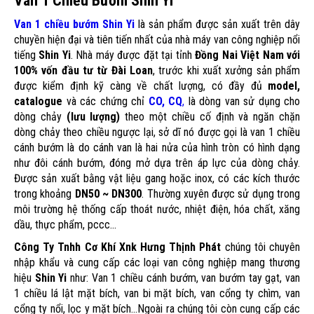
Van 1 Chiều Bướm Shin Yi
Van 1 chiều bướm Shin Yi
là sản phẩm được sản xuất trên dây
chuyền hiện đại và tiên tiến nhất của nhà máy van công nghiệp nổi
tiếng
Shin Yi
. Nhà máy được đặt tại tỉnh
Đồng Nai Việt Nam với
100% vốn đầu tư từ Đài Loan
, trước khi xuất xưởng sản phẩm
được kiểm định kỹ càng về chất lượng, có đầy đủ
model,
catalogue
và các chứng chỉ
CO, CQ
,
là dòng van sử dụng cho
dòng chảy
(lưu lượng)
theo một chiều cố định và ngăn chặn
dòng chảy theo chiều ngược lại, sở dĩ nó được gọi là van 1 chiều
cánh bướm là do cánh van là hai nửa của hình tròn có hình dạng
như đôi cánh bướm, đóng mở dựa trên áp lực của dòng chảy.
Được sản xuất bằng vật liệu gang hoặc inox, có các kích thước
trong khoảng
DN50 ~ DN300
. Thường xuyên được sử dụng trong
môi trường hệ thống cấp thoát nước, nhiệt điện, hóa chất, xăng
dầu, thực phẩm, pccc...
Công Ty Tnhh Cơ Khí Xnk Hưng Thịnh Phát
chúng tôi chuyên
nhập khẩu và cung cấp các loại van công nghiệp mang thương
hiệu
Shin Yi
như: Van 1 chiều cánh bướm, van bướm tay gạt, van
1 chiều lá lật mặt bích, van bi mặt bích, van cổng ty chìm, van
cổng ty nổi, lọc y mặt bích...Ngoài ra chúng tôi còn cung cấp các