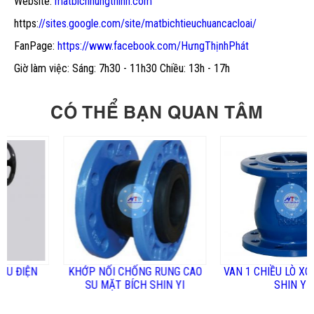
Website:
matbichhungthinh.com
https:
//sites.google.com/site/matbichtieuchuancacloai/
FanPage:
https://www.facebook.com/HưngThịnhPhát
Giờ làm việc: Sáng: 7h30 - 11h30 Chiều: 13h - 17h
CÓ THỂ BẠN QUAN TÂM
ỆN
KHỚP NỐI CHỐNG RUNG CAO
VAN 1 CHIỀU LÒ XO MẶT B
SU MẶT BÍCH SHIN YI
SHIN YI