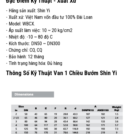
Đặc Điểm Kỹ Thuật - Xuất Xứ
- Hãng sản xuất: Shin Yi
- Xuất xứ: Việt Nam vốn đầu tư 100% Đài Loan
- Model: WBCX.
- Áp suất làm việc: 10 ~ 20 kg/cm2
- Nhiệt độ: -10 ~ 80 độ C
- Kích thước: DN50 ~ DN300
- Chứng chỉ: CO, CQ
- Bảo hành: 12 tháng
- Tình trạng hàng hóa: Đủ hàng
Thông Số Kỹ Thuật Van 1 Chiều Bướm Shin Yi