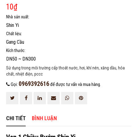
10
₫
Nhà sản xuất:
Shin Yi
Chất liệu:
Gang Cầu
HOÀN THÀNH
Kích thước:
DN50 ~ DN300
0969392616
Đăng ký tư vấn trực tiếp 24/7:
Sử dụng trong môi trường cấp thoát nước, hơi, khí nén, xăng dầu, hóa
chất, nhiệt điện, pccc
0969392616
Gọi:
để được tư vấn và mua hàng.
CHI TIẾT
BÌNH LUẬN