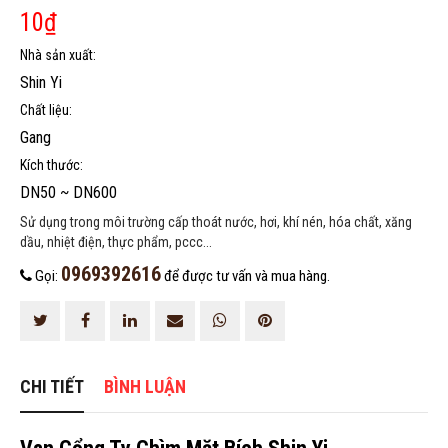
ĐĂNG KÝ TƯ VẤN MIỄN PHÍ
10
₫
Nhà sản xuất:
Shin Yi
Chất liệu:
Gang
Kích thước:
DN50 ~ DN600
Sử dụng trong môi trường cấp thoát nước, hơi, khí nén, hóa chất, xăng
dầu, nhiệt điện, thực phẩm, pccc...
0969392616
HOÀN THÀNH
Gọi:
để được tư vấn và mua hàng.
0969392616
Đăng ký tư vấn trực tiếp 24/7:
CHI TIẾT
BÌNH LUẬN