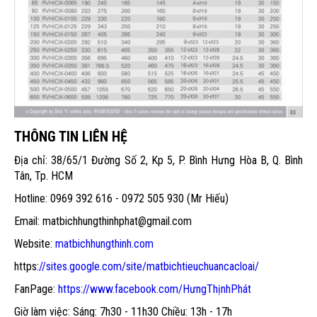
THÔNG TIN LIÊN HỆ
Địa chỉ: 38/65/1 Đường Số 2, Kp 5, P. Bình Hưng Hòa B, Q. Bình
Tân, Tp. HCM
Hotline: 0969 392 616 - 0972 505 930 (Mr Hiếu)
Email: matbichhungthinhphat@gmail.com
Website:
matbichhungthinh.com
https:
//sites.google.com/site/matbichtieuchuancacloai/
FanPage:
https://www.facebook.com/HưngThịnhPhát
Giờ làm việc: Sáng: 7h30 - 11h30 Chiều: 13h - 17h