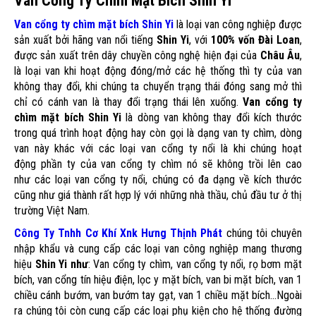
Van Cổng Ty Chìm Mặt Bích Shin Yi
Van cổng ty chìm mặt bích Shin Yi
là loại van công nghiệp được
sản xuất bởi hãng van nổi tiếng
Shin Yi
, với
100% vốn Đài Loan
,
được sản xuất trên dây chuyền công nghệ hiện đại của
Châu Âu
,
là loại van khi hoạt động đóng/mở các hệ thống thì ty của van
không thay đổi, khi chúng ta chuyển trạng thái đóng sang mở thì
chỉ có cánh van là thay đổi trạng thái lên xuống.
Van cổng ty
chìm mặt bích Shin Yi
là dòng van không thay đổi kích thước
trong quá trình hoạt động hay còn gọi là dạng van ty chìm, dòng
van này khác với các loại van cổng ty nổi là khi chúng hoạt
động phần ty của van cổng ty chìm nó sẽ không trồi lên cao
như các loại van cổng ty nổi, chúng có đa dạng về kích thước
cũng như giá thành rất hợp lý với những nhà thầu, chủ đầu tư ở thị
trường Việt Nam.
Công Ty Tnhh Cơ Khí Xnk Hưng Thịnh Phát
chúng tôi chuyên
nhập khẩu và cung cấp các loại van công nghiệp mang thương
hiệu
Shin Yi như
: Van cổng ty chìm, van cổng ty nổi, rọ bơm mặt
bích, van cổng tín hiệu điện, lọc y mặt bích, van bi mặt bích, van 1
chiều cánh bướm, van bướm tay gạt, van 1 chiều mặt bích...Ngoài
ra chúng tôi còn cung cấp các loại phụ kiện cho hệ thống đường