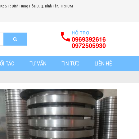
 Kp5, P. Bình Hưng Hòa B, Q. Bình Tân, TP.HCM
HỖ TRỢ
0969392616
0972505930
ỐI TÁC
TƯ VẤN
TIN TỨC
LIÊN HỆ