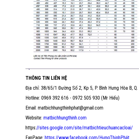
THÔNG TIN LIÊN HỆ
Địa chỉ: 38/65/1 Đường Số 2, Kp 5, P. Bình Hưng Hòa B, Q.
Hotline: 0969 392 616 - 0972 505 930 (Mr Hiếu)
Email: matbichhungthinhphat@gmail.com
Website:
matbichhungthinh.com
https:
//sites.google.com/site/matbichtieuchuancacloai/
FanPage:
https://www.facebook.com/HưngThịnhPhát