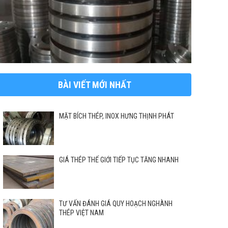
BÀI VIẾT MỚI NHẤT
MẶT BÍCH THÉP, INOX HƯNG THỊNH PHÁT
GIÁ THÉP THẾ GIỚI TIẾP TỤC TĂNG NHANH
TƯ VẤN ĐÁNH GIÁ QUY HOẠCH NGHÀNH
THÉP VIỆT NAM