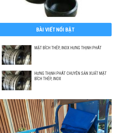
BÀI VIẾT NỔI BẬT
MẶT BÍCH THÉP, INOX HƯNG THỊNH PHÁT
HƯNG THỊNH PHÁT CHUYÊN SẢN XUẤT MẶT
BÍCH THÉP, INOX