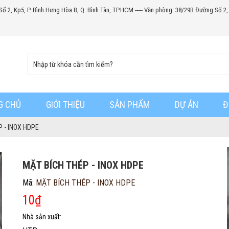
Số 2, Kp5, P. Bình Hưng Hòa B, Q. Bình Tân, TP.HCM ----- Văn phòng: 38/29B Đường Số 2,
G CHỦ
GIỚI THIỆU
SẢN PHẨM
DỰ ÁN
Đ
P - INOX HDPE
MẶT BÍCH THÉP - INOX HDPE
Mã:
MẶT BÍCH THÉP - INOX HDPE
10
₫
Nhà sản xuất: