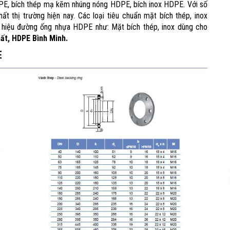
PE, bích thép mạ kẽm nhúng nóng HDPE, bích inox HDPE. Với số
ất thị trường hiện nay. Các loại tiêu chuẩn mặt bích thép, inox
 hiệu đường ống nhựa HDPE như: Mặt bích thép, inox dùng cho
ất, HDPE Bình Minh.
E
HOÀN THÀNH
0969392616
Đăng ký tư vấn trực tiếp 24/7: