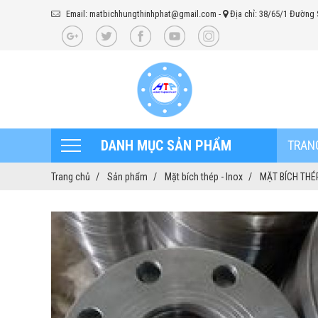
Email: matbichhungthinhphat@gmail.com
-
Địa chỉ: 38/65/1 Đường 
DANH MỤC SẢN PHẨM
TRAN
Trang chủ
Sản phẩm
Mặt bích thép - Inox
MẶT BÍCH THÉ